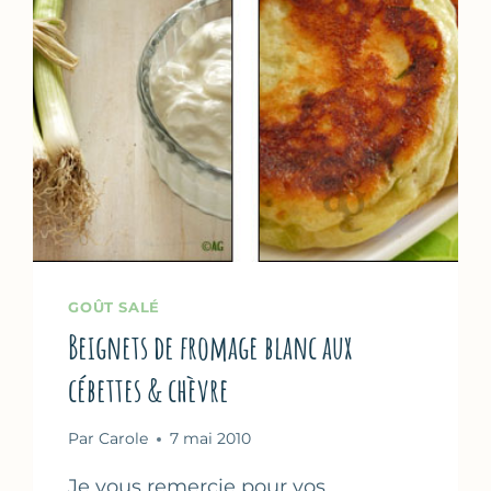
CHEF
DAMIEN
GOÛT SALÉ
Beignets de fromage blanc aux
cébettes & chèvre
Par
Carole
7 mai 2010
Je vous remercie pour vos