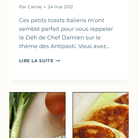
Par
Carole
24 mai 2012
Ces petits toasts Italiens m’ont
semblé parfait pour vous rappeler
le Défi de Chef Damien sur le
thème des Antipasti. Vous avez…
CROSTINI
LIRE LA SUITE
AU
FROMAGE
DE
CHÈVRE
&
FÈVES
–
ANTIPASTI,
LE
DÉFI
DE