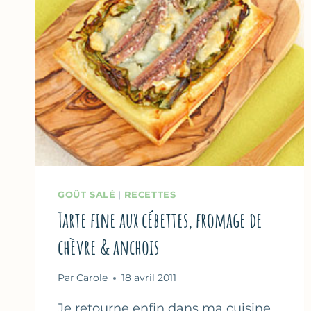
GOÛT SALÉ
|
RECETTES
Tarte fine aux cébettes, fromage de
chèvre & anchois
Par
Carole
18 avril 2011
Je retourne enfin dans ma cuisine,