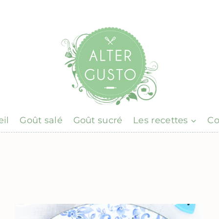
il
Goût salé
Goût sucré
Les recettes
Co