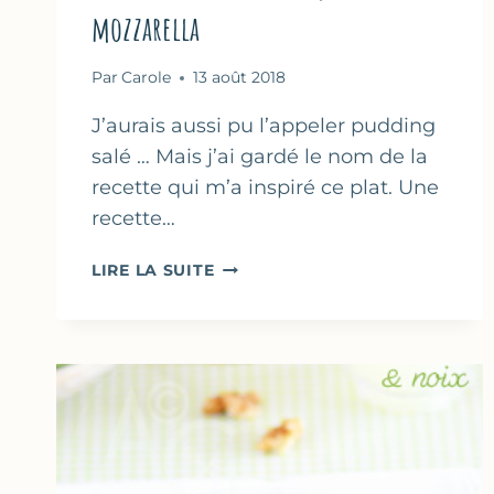
mozzarella
Par
Carole
13 août 2018
J’aurais aussi pu l’appeler pudding
salé … Mais j’ai gardé le nom de la
recette qui m’a inspiré ce plat. Une
recette…
GRATIN
LIRE LA SUITE
DE
PAIN
PERDU
AU
JAMBON
&
MOZZARELLA