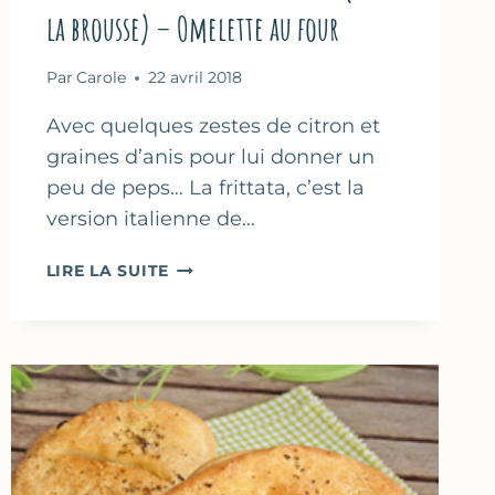
la brousse) – Omelette au four
Par
Carole
22 avril 2018
Avec quelques zestes de citron et
graines d’anis pour lui donner un
peu de peps… La frittata, c’est la
version italienne de…
FRITTATA
LIRE LA SUITE
AUX
ÉPINARDS
&
BROCCIU
(OU
À
LA
BROUSSE)
–