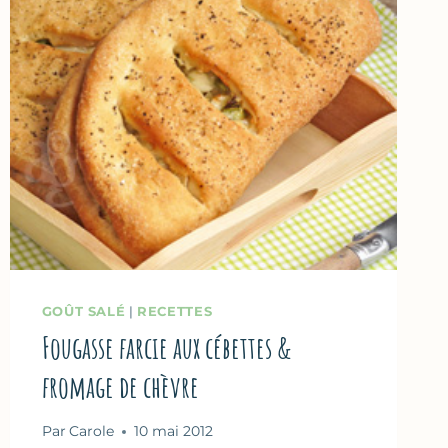
OMELETTE
AU
FOUR
GOÛT SALÉ
|
RECETTES
Fougasse farcie aux cébettes &
fromage de chèvre
Par
Carole
10 mai 2012