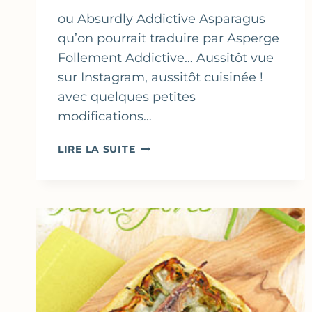
ou Absurdly Addictive Asparagus
qu’on pourrait traduire par Asperge
Follement Addictive… Aussitôt vue
sur Instagram, aussitôt cuisinée !
avec quelques petites
modifications…
POÊLÉE
LIRE LA SUITE
D’ASPERGES
À
LA
PANCETTA,
CÉBETTES
&
NOIX