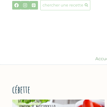
Aller
chercher une recette
au
contenu
Accue
cébette