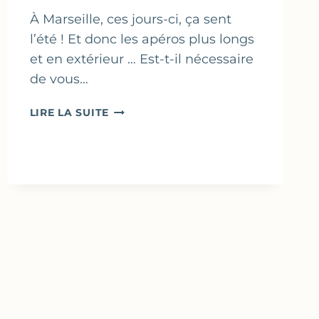
À Marseille, ces jours-ci, ça sent
l’été ! Et donc les apéros plus longs
et en extérieur … Est-t-il nécessaire
de vous…
FOUGASSE
LIRE LA SUITE
FARCIE
AUX
CÉBETTES
&
FROMAGE
DE
CHÈVRE