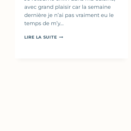
avec grand plaisir car la semaine
dernière je n’ai pas vraiment eu le
temps de m’y…
TARTE
LIRE LA SUITE
FINE
AUX
CÉBETTES,
FROMAGE
DE
CHÈVRE
&
ANCHOIS