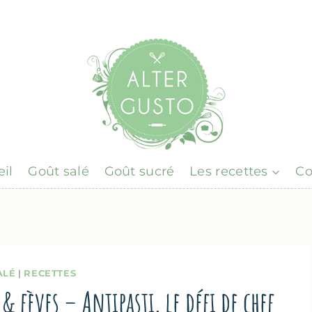
il
Goût salé
Goût sucré
Les recettes
Co
ALÉ
|
RECETTES
& fèves – Antipasti, le défi de chef