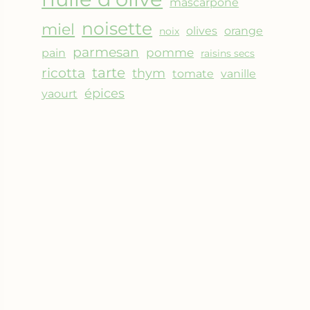
mascarpone
noisette
miel
olives
orange
noix
parmesan
pomme
pain
raisins secs
ricotta
tarte
thym
vanille
tomate
épices
yaourt