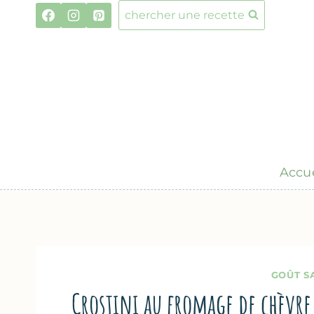
Aller
chercher une recette
au
contenu
Accue
GOÛT S
Crostini au fromage de chèvre 