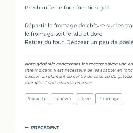
Préchauffer le four fonction grill.
Répartir le fromage de chèvre sur les tra
le fromage soit fondu et doré.
Retirer du four. Déposer un peu de poêlé
Note générale concernant les recettes avec une cui
titre indicatif. Il est nécessaire de les adapter en fon
cuisson en plantant au centre du cake ou du gâteau,
exemple. Il doit ressortir bien sec.
Étiquettes
#
cébette
#
chèvre
#
fève
#
fromage
de
la
publication :
Navigation
PRÉCÉDENT