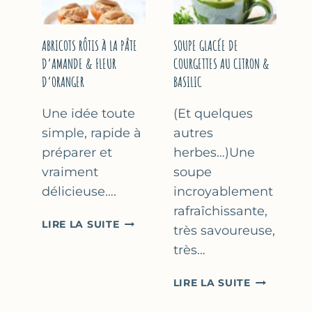
&
THYM
NOISETTES
–
ABRICOTS RÔTIS À LA PÂTE
SOUPE GLACÉE DE
CAKE
D’AMANDE & FLEUR
COURGETTES AU CITRON &
SUCRÉ
D’ORANGER
BASILIC
Une idée toute
(Et quelques
simple, rapide à
autres
préparer et
herbes…)Une
vraiment
soupe
délicieuse….
incroyablement
rafraîchissante,
ABRICOTS
LIRE LA SUITE
très savoureuse,
RÔTIS
très…
À
LA
SOUPE
LIRE LA SUITE
PÂTE
GLACÉE
D’AMANDE
DE