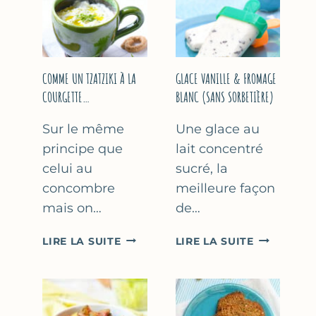
COMME UN TZATZIKI À LA
GLACE VANILLE & FROMAGE
COURGETTE…
BLANC (SANS SORBETIÈRE)
Sur le même
Une glace au
principe que
lait concentré
celui au
sucré, la
concombre
meilleure façon
mais on…
de…
COMME
GLACE
LIRE LA SUITE
LIRE LA SUITE
UN
VANILLE
TZATZIKI
&
À
FROMAGE
LA
BLANC