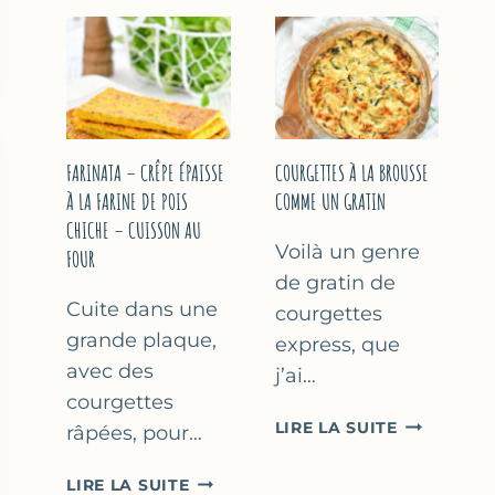
COURGETT
&
À
YAOURT
LA
GREC
BIÈRE
–
–
SANS
COMME
SORBETIÈRE
À
FARINATA – CRÊPE ÉPAISSE
COURGETTES À LA BROUSSE
MARSEILLE
À LA FARINE DE POIS
COMME UN GRATIN
CHICHE – CUISSON AU
Voilà un genre
FOUR
de gratin de
Cuite dans une
courgettes
grande plaque,
express, que
avec des
j’ai…
courgettes
COURGETT
LIRE LA SUITE
râpées, pour…
À
LA
FARINATA
LIRE LA SUITE