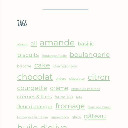
BROUSSE
–
COMME
CRÊPE
UN
ÉPAISSE
tags
GRATIN
À
LA
FARINE
amande
DE
ail
basilic
abricot
POIS
boulangerie
biscuits
CHICHE
Boulange Facile
–
cake
brioche
champignons
CUISSON
chocolat
AU
citron
chèvre
ciboulette
FOUR
courgette
crème
crème de marrons
crèmes & flans
farine T80
feta
fromage
fleur d'oranger
fromage blanc
gâteau
glace
fromage à la crème
gingembre
huile d'olive