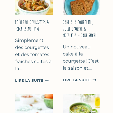
COURGETTE…
(SANS
SORBETIÈR
POÊLÉE DE COURGETTES &
CAKE À LA COURGETTE,
TOMATES AU THYM
HUILE D’OLIVE &
NOISETTES – CAKE SUCRÉ
Simplement
Un nouveau
des courgettes
cake à la
et des tomates
courgette !C’est
fraîches cuites à
la saison et,…
la…
CAKE
POÊLÉE
LIRE LA SUITE
LIRE LA SUITE
À
DE
LA
COURGETTES
COURGETT
&
HUILE
TOMATES
D’OLIVE
AU