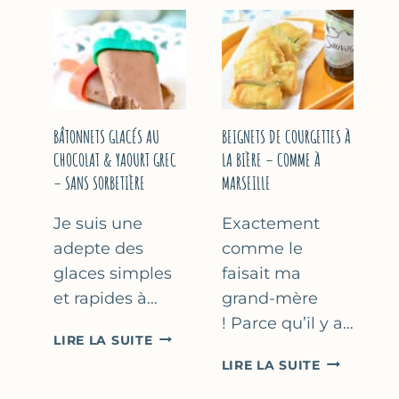
&
COURGETT
FLEUR
AU
D’ORANGER
CITRON
&
BASILIC
BÂTONNETS GLACÉS AU
BEIGNETS DE COURGETTES À
CHOCOLAT & YAOURT GREC
LA BIÈRE – COMME À
– SANS SORBETIÈRE
MARSEILLE
Je suis une
Exactement
adepte des
comme le
glaces simples
faisait ma
et rapides à…
grand-mère
! Parce qu’il y a…
BÂTONNETS
LIRE LA SUITE
GLACÉS
BEIGNETS
LIRE LA SUITE
AU
DE
CHOCOLAT