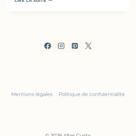
LIRE LA SUITE
CARAMÉLISÉES
AU
SIROP
D’ÉRABLE
(CUISSON
AU
FOUR)
Mentions légales
Politique de confidentialité
© 2026 Alter Gusto