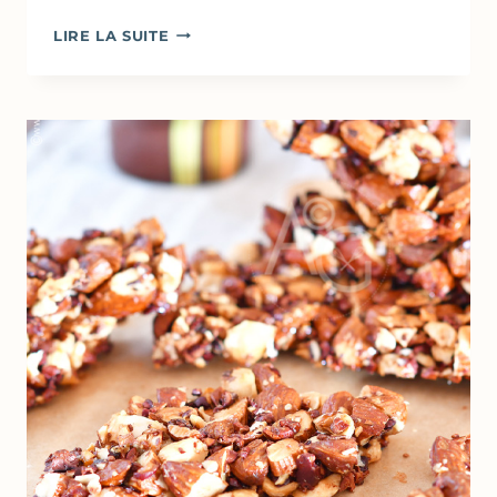
BISCUITS
LIRE LA SUITE
AUX
AMANDES
&
SIROP
D’ÉRABLE
–
2
NOUVELLES
VERSIONS