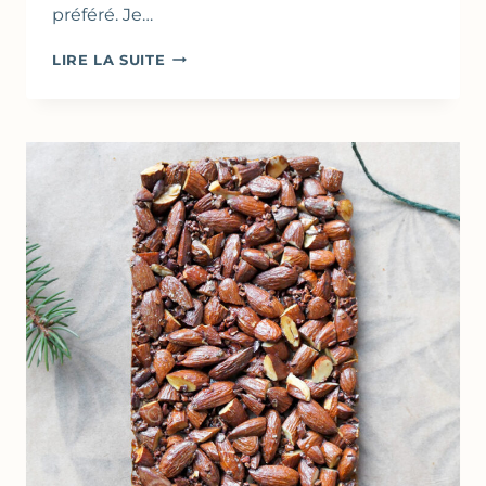
préféré. Je…
GALETTE
LIRE LA SUITE
DES
ROIS
AUX
AMANDES
&
SIROP
D’ÉRABLE
–
EN
FEUILLES
DE
FILO