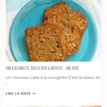
AU
THYM
CAKE À LA COURGETTE, HUILE D’OLIVE & NOISETTES – CAKE SUCRÉ
Un nouveau cake à la courgette !C’est la saison et,
…
CAKE
LIRE LA SUITE
À
LA
COURGETTE,