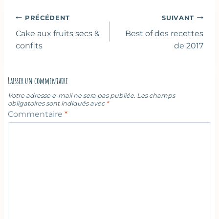
publication :
Navigation
PRÉCÉDENT
SUIVANT
de
Cake aux fruits secs &
Best of des recettes
l’article
confits
de 2017
Laisser un commentaire
Votre adresse e-mail ne sera pas publiée.
Les champs
obligatoires sont indiqués avec
*
Commentaire
*