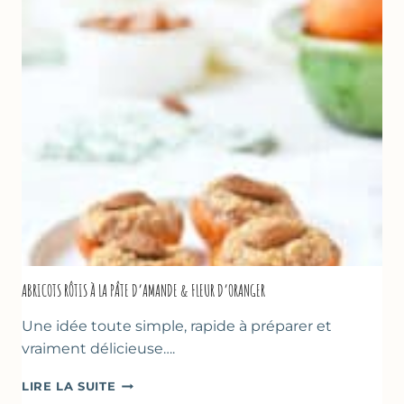
HUILE
D’OLIVE
&
NOISETTES
–
CAKE
SUCRÉ
ABRICOTS RÔTIS À LA PÂTE D’AMANDE & FLEUR D’ORANGER
Une idée toute simple, rapide à préparer et
vraiment délicieuse….
ABRICOTS
LIRE LA SUITE
RÔTIS