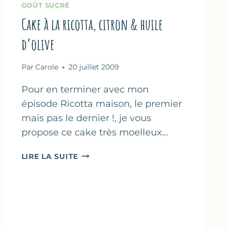
GOÛT SUCRÉ
Cake à la ricotta, citron & huile
d’olive
Par
Carole
20 juillet 2009
Pour en terminer avec mon
épisode Ricotta maison, le premier
mais pas le dernier !, je vous
propose ce cake très moelleux…
CAKE
LIRE LA SUITE
À
LA
RICOTTA,
CITRON
&
HUILE