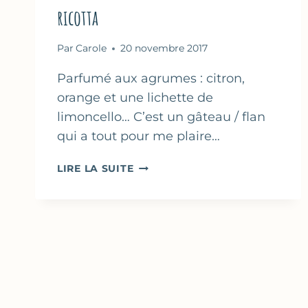
ricotta
Par
Carole
20 novembre 2017
Parfumé aux agrumes : citron,
orange et une lichette de
limoncello… C’est un gâteau / flan
qui a tout pour me plaire…
MIGLIACCIO
LIRE LA SUITE
–
GÂTEAU
À
LA
SEMOULE
&
RICOTTA