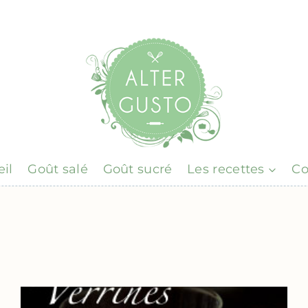
il
Goût salé
Goût sucré
Les recettes
Co