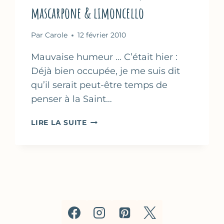
mascarpone & limoncello
Par
Carole
12 février 2010
Mauvaise humeur … C’était hier :
Déjà bien occupée, je me suis dit
qu’il serait peut-être temps de
penser à la Saint…
VERRINES
LIRE LA SUITE
À
L’ORANGE
CURD,
MASCARPONE
&
LIMONCELLO