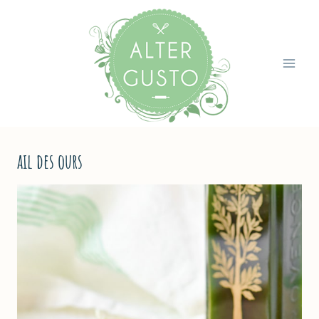
Aller
au
contenu
ail des ours