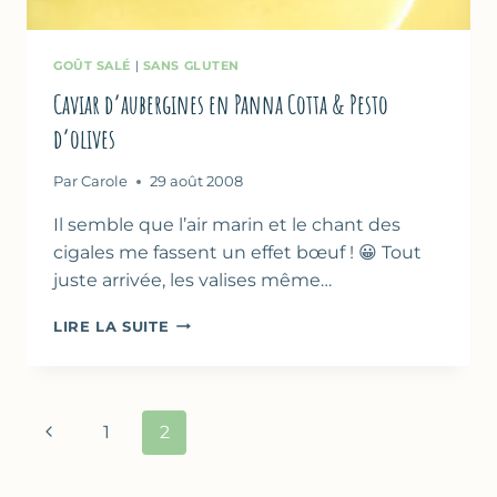
GOÛT SALÉ
|
SANS GLUTEN
Caviar d’aubergines en Panna Cotta & Pesto
d’olives
Par
Carole
29 août 2008
Il semble que l’air marin et le chant des
cigales me fassent un effet bœuf ! 😀 Tout
juste arrivée, les valises même…
CAVIAR
LIRE LA SUITE
D’AUBERGINES
EN
PANNA
COTTA
Navigation
Page
1
2
&
de
PESTO
précédente
D’OLIVES
page