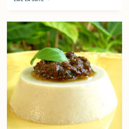
« TOUT
VERT »
AU
PESTO
D’ÉPINARDS
&
CHORIZO