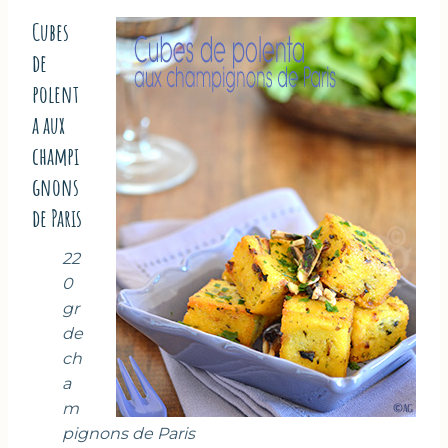
Cubes
de
polent
a aux
champi
gnons
de Paris
22
0
gr
de
ch
a
m
pignons de Paris