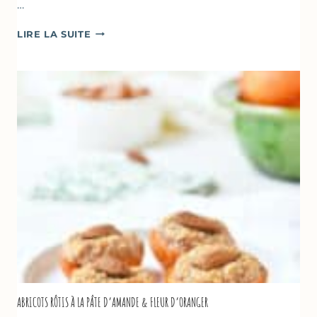
…
CAKE
LIRE LA SUITE
À
LA
COURGETTE,
HUILE
D’OLIVE
&
NOISETTES
–
CAKE
SUCRÉ
ABRICOTS RÔTIS À LA PÂTE D’AMANDE & FLEUR D’ORANGER