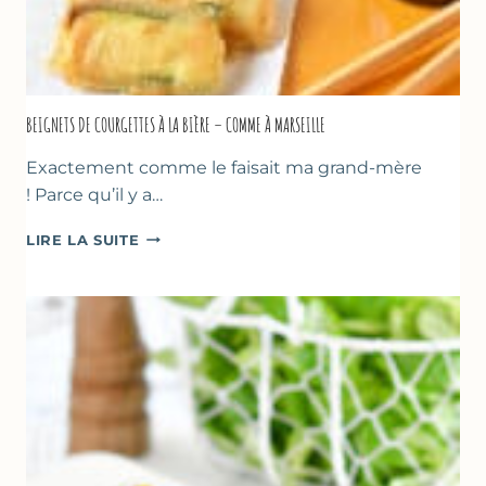
BEIGNETS DE COURGETTES À LA BIÈRE – COMME À MARSEILLE
Exactement comme le faisait ma grand-mère
! Parce qu’il y a…
BEIGNETS
LIRE LA SUITE
DE
COURGETTES
À
LA
BIÈRE
–
COMME
À
MARSEILLE