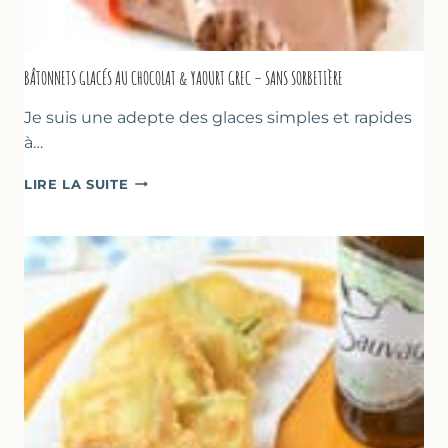
BÂTONNETS GLACÉS AU CHOCOLAT & YAOURT GREC – SANS SORBETIÈRE
Je suis une adepte des glaces simples et rapides
à…
BÂTONNETS
LIRE LA SUITE
GLACÉS
AU
CHOCOLAT
&
YAOURT
GREC
–
SANS
SORBETIÈRE