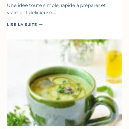
Une idée toute simple, rapide à préparer et
vraiment délicieuse….
ABRICOTS
LIRE LA SUITE
RÔTIS
À
LA
PÂTE
D’AMANDE
&
FLEUR
D’ORANGER