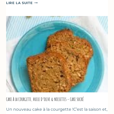
POÊLÉE
LIRE LA SUITE
DE
COURGETTES
&
TOMATES
AU
THYM
CAKE À LA COURGETTE, HUILE D’OLIVE & NOISETTES – CAKE SUCRÉ
Un nouveau cake à la courgette !C’est la saison et,