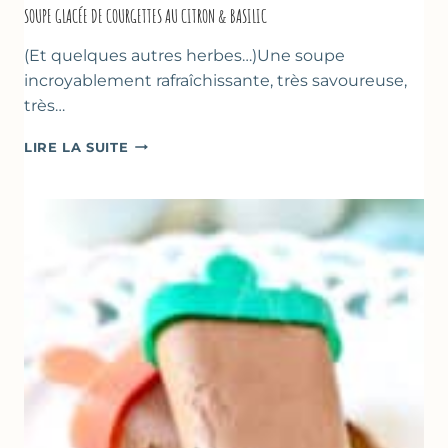
SOUPE GLACÉE DE COURGETTES AU CITRON & BASILIC
(Et quelques autres herbes…)Une soupe
incroyablement rafraîchissante, très savoureuse,
très…
SOUPE
LIRE LA SUITE
GLACÉE
DE
COURGETTES
AU
CITRON
&
BASILIC