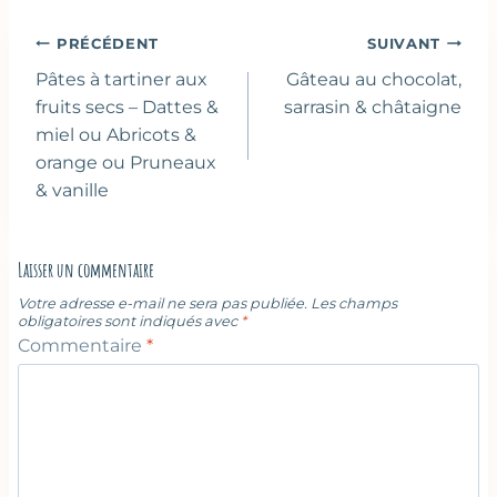
la
publication :
Navigation
PRÉCÉDENT
SUIVANT
de
Pâtes à tartiner aux
Gâteau au chocolat,
l’article
fruits secs – Dattes &
sarrasin & châtaigne
miel ou Abricots &
orange ou Pruneaux
& vanille
Laisser un commentaire
Votre adresse e-mail ne sera pas publiée.
Les champs
obligatoires sont indiqués avec
*
Commentaire
*